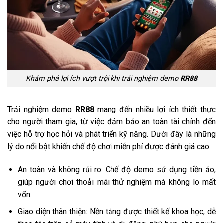
Khám phá lợi ích vượt trội khi trải nghiệm demo
RR88
Trải nghiệm demo
RR88
mang đến nhiều lợi ích thiết thực
cho người tham gia, từ việc đảm bảo an toàn tài chính đến
việc hỗ trợ học hỏi và phát triển kỹ năng. Dưới đây là những
lý do nổi bật khiến chế độ chơi miễn phí được đánh giá cao:
An toàn và không rủi ro: Chế độ demo sử dụng tiền ảo,
giúp người chơi thoải mái thử nghiệm mà không lo mất
vốn.
Giao diện thân thiện: Nền tảng được thiết kế khoa học, dễ