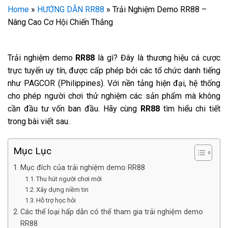
Home
»
HƯỚNG DẪN RR88
»
Trải Nghiệm Demo RR88 –
Nâng Cao Cơ Hội Chiến Thắng
Trải nghiệm demo
RR88
là gì? Đây là thương hiệu cá cược
trực tuyến uy tín, được cấp phép bởi các tổ chức danh tiếng
như PAGCOR (Philippines). Với nền tảng hiện đại, hệ thống
cho phép người chơi thử nghiệm các sản phẩm mà không
cần đầu tư vốn ban đầu. Hãy cùng
RR88
tìm hiểu chi tiết
trong bài viết sau.
Mục Lục
Mục đích của trải nghiệm demo RR88
Thu hút người chơi mới
Xây dựng niềm tin
Hỗ trợ học hỏi
Các thể loại hấp dẫn có thể tham gia trải nghiệm demo
RR88