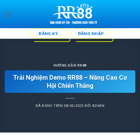
Chuyển
đến
nội
dung
ĐĂNG KÝ
ĐĂNG NHẬP
HƯỚNG DẪN RR88
Trải Nghiệm Demo RR88 – Nâng Cao Cơ
Hội Chiến Thắng
ĐÃ ĐĂNG TRÊN
08/05/2025
BỞI
ADMIN