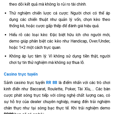
theo dõi kết quả mà không lo rủi ro tài chính.
Thử nghiệm chiến lược cá cược: Người chơi có thể áp
dụng các chiến thuật như quản lý vốn, chọn kèo theo
thống kê, hoặc cược gấp thếp để đánh giá hiệu quả.
Hiểu rõ các loại kèo: Đặc biệt hữu ích cho người mới,
demo giúp phân biệt các kèo như Handicap, Over/Under,
hoặc 1×2 một cách trực quan.
Không áp lực tâm lý: Vì không sử dụng tiền thật, người
chơi tự tin thử nghiệm mà không sợ thua lỗ.
Casino trực tuyến
Sảnh casino trực tuyến
RR 88
là điểm nhấn với các trò chơi
kinh điển như Baccarat, Roulette, Poker, Tài Xỉu,…. Các bàn
cược phát sóng trực tiếp với công nghệ chất lượng cao, có
sự hỗ trợ của dealer chuyên nghiệp, mang đến trải nghiệm
chân thực như tại sòng bạc thực tế. Khi trải nghiệm demo