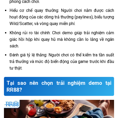
phong cách chơi.
Hiểu cơ chế quay thưởng: Người chơi nắm được cách
hoạt động của các dòng trả thưởng (paylines), biểu tượng
Wild/Scatter, và vòng quay miễn phí.
Không rủi ro tài chính: Chơi demo giúp trải nghiệm cảm
giác hồi hộp khi quay hũ mà không cần lo lắng về ngân
sách.
Đánh giá tỷ lệ thắng: Người chơi có thể kiểm tra tần suất
trả thưởng và mức độ biến động của game trước khi đầu
tư thật.
Tại sao nên chọn trải nghiệm demo tại
RR88?