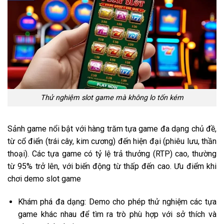
Thử nghiệm slot game mà không lo tốn kém
Sảnh game nổi bật với hàng trăm tựa game đa dạng chủ đề,
từ cổ điển (trái cây, kim cương) đến hiện đại (phiêu lưu, thần
thoại). Các tựa game có tỷ lệ trả thưởng (RTP) cao, thường
từ 95% trở lên, với biến động từ thấp đến cao. Ưu điểm khi
chơi demo slot game
Khám phá đa dạng: Demo cho phép thử nghiệm các tựa
game khác nhau để tìm ra trò phù hợp với sở thích và