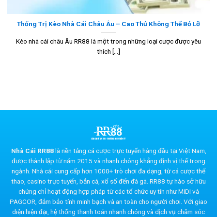
Thống Trị Kèo Nhà Cái Châu Âu – Cao Thủ Không Thể Bỏ Lỡ
Kèo nhà cái châu Âu RR88 là một trong những loại cược được yêu
thích [...]
Nhà Cái RR88
là nền tảng cá cược trực tuyến hàng đầu tại Việt Nam,
được thành lập từ năm 2015 và nhanh chóng khẳng định vị thế trong
ngành. Nhà cái cung cấp hơn 1000+ trò chơi đa dạng, từ cá cược thể
thao, casino trực tuyến, bắn cá, xổ số đến đá gà. RR88 tự hào sở hữu
chứng chỉ hoạt động hợp pháp từ các tổ chức uy tín như MIDI và
PAGCOR, đảm bảo tính minh bạch và an toàn cho người chơi. Với giao
diện hiện đại, hệ thống thanh toán nhanh chóng và dịch vụ chăm sóc