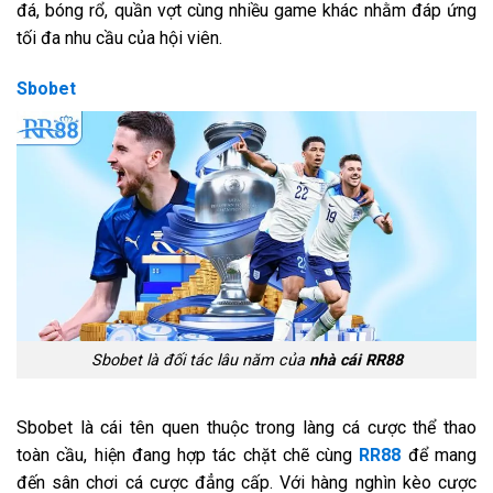
đá, bóng rổ, quần vợt cùng nhiều game khác nhằm đáp ứng
tối đa nhu cầu của hội viên.
Sbobet
Sbobet là đối tác lâu năm của
nhà cái RR88
Sbobet là cái tên quen thuộc trong làng cá cược thể thao
toàn cầu, hiện đang hợp tác chặt chẽ cùng
RR88
để mang
đến sân chơi cá cược đẳng cấp. Với hàng nghìn kèo cược