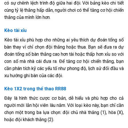
có sự chênh lệch trình độ giữa hai đội. Với bảng kèo chi tiết
cùng tỷ lệ thắng hấp dẫn, người chơi có thể tăng cơ hội chiến
thắng của mình lớn hơn.
Kèo tài xỉu
Kèo tài xỉu phù hợp cho những ai yêu thích dự đoán tổng số
bàn thay vì chỉ chọn đội thắng hoặc thua. Bạn sẽ đưa ra dự
đoán tổng số bàn thắng cao hơn tài hoặc thấp hơn xỉu so với
con số mà nhà cái đưa ra. Để tăng cơ hội chiến thắng, bạn
cần phân tích kỹ các yếu tố như phong độ, lịch sử đối đầu và
xu hướng ghi bàn của các đội.
Kèo 1X2 trong thể thao RR88
Đây là hình thức cược cơ bản, dễ hiểu và phù hợp cho cả
người mới lẫn hội viên lâu năm. Với loại kèo này, bạn chỉ cần
chọn một trong ba lựa chọn: đội chủ nhà thắng (1), hòa (X),
hoặc đội khách thắng (2).