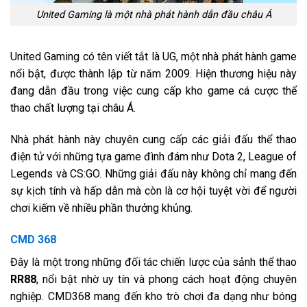
United Gaming là một nhà phát hành dẫn đầu châu Á
United Gaming có tên viết tắt là UG, một nhà phát hành game
nổi bật, được thành lập từ năm 2009. Hiện thương hiệu này
đang dẫn đầu trong việc cung cấp kho game cá cược thể
thao chất lượng tại châu Á.
Nhà phát hành này chuyên cung cấp các giải đấu thể thao
điện tử với những tựa game đình đám như Dota 2, League of
Legends và CS:GO. Những giải đấu này không chỉ mang đến
sự kịch tính và hấp dẫn mà còn là cơ hội tuyệt vời để người
chơi kiếm về nhiều phần thưởng khủng.
CMD 368
Đây là một trong những đối tác chiến lược của sảnh
thể thao
RR88
, nổi bật nhờ uy tín và phong cách hoạt động chuyên
nghiệp. CMD368 mang đến kho trò chơi đa dạng như bóng