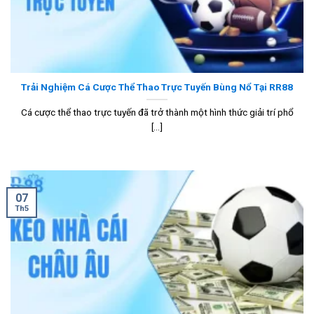
Trải Nghiệm Cá Cược Thể Thao Trực Tuyến Bùng Nổ Tại RR88
Cá cược thể thao trực tuyến đã trở thành một hình thức giải trí phổ
[...]
07
Th5