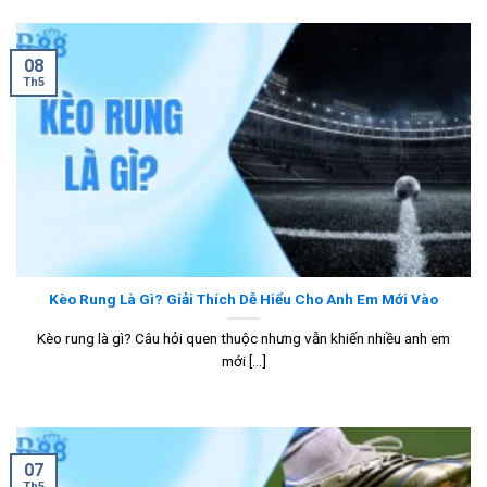
08
Th5
Kèo Rung Là Gì? Giải Thích Dễ Hiểu Cho Anh Em Mới Vào
Kèo rung là gì? Câu hỏi quen thuộc nhưng vẫn khiến nhiều anh em
mới [...]
07
Th5