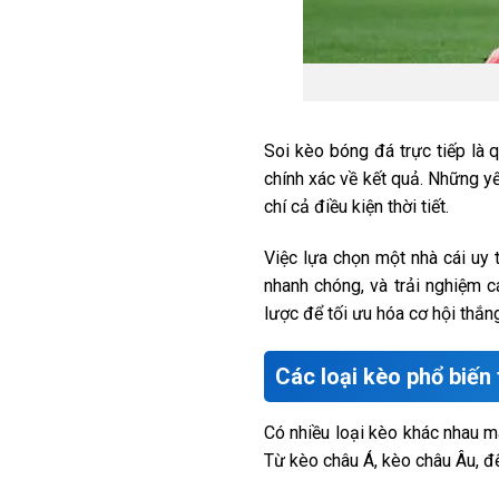
Soi kèo bóng đá trực tiếp là
chính xác về kết quả. Những yế
chí cả điều kiện thời tiết.
Việc lựa chọn một nhà cái uy 
nhanh chóng, và trải nghiệm 
lược để tối ưu hóa cơ hội thắn
Các loại kèo phổ biến 
Có nhiều loại kèo khác nhau m
Từ kèo châu Á, kèo châu Âu, đế