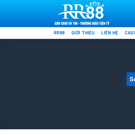
Chuyển
đến
nội
dung
RR88
GIỚI THIỆU
LIÊN HỆ
CAS
S