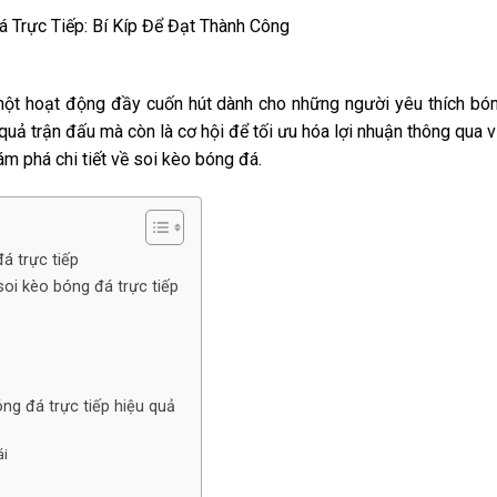
 Trực Tiếp: Bí Kíp Để Đạt Thành Công
 một hoạt động đầy cuốn hút dành cho những người yêu thích bón
quả trận đấu mà còn là cơ hội để tối ưu hóa lợi nhuận thông qua v
m phá chi tiết về soi kèo bóng đá.
á trực tiếp
soi kèo bóng đá trực tiếp
ng đá trực tiếp hiệu quả
ái