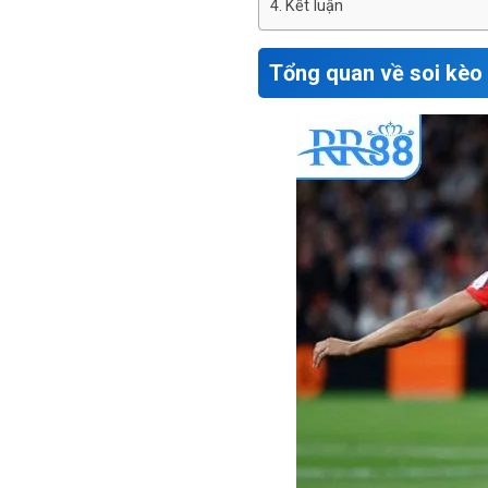
Kết luận
Tổng quan về soi kèo 