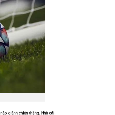
 nào giành chiến thắng. Nhà cái