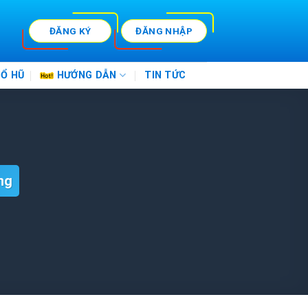
ĐĂNG KÝ
ĐĂNG NHẬP
Ổ HŨ
HƯỚNG DẪN
TIN TỨC
ng