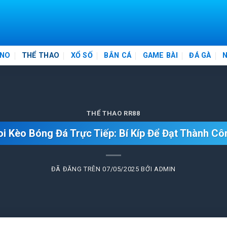
INO
THỂ THAO
XỔ SỐ
BẮN CÁ
GAME BÀI
ĐÁ GÀ
N
THỂ THAO RR88
oi Kèo Bóng Đá Trực Tiếp: Bí Kíp Để Đạt Thành Cô
ĐÃ ĐĂNG TRÊN
07/05/2025
BỞI
ADMIN