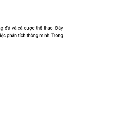
g đá và cá cược thể thao. Đây
iệc phân tích thông minh. Trong