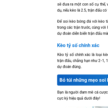
sẽ đưa ra một con số cụ thể, 
dụ, nếu kèo là 2.5, trận đấu có 
Để soi kèo bóng đá với kèo tà
trong các trận trước, cùng với 
dự đoán diễn biến trận đấu mà
Kèo tỷ số chính xác
Kèo tỷ số chính xác là loại k
trận đấu, chẳng hạn như 2-1, 
dự đoán đúng..
Bỏ túi những mẹo soi 
Bạn là người đam mê cá cược 
cực kỳ hiệu quả dưới đây!