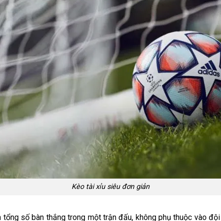
Kèo tài xỉu siêu đơn giản
ên tổng số bàn thắng trong một trận đấu, không phụ thuộc vào đội