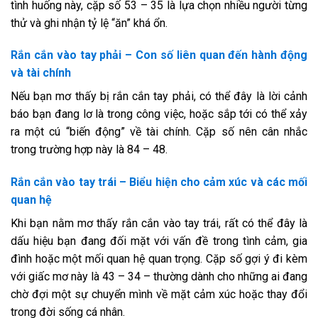
tình huống này, cặp số 53 – 35 là lựa chọn nhiều người từng
thử và ghi nhận tỷ lệ “ăn” khá ổn.
Rắn cắn vào tay phải – Con số liên quan đến hành động
và tài chính
Nếu bạn mơ thấy bị rắn cắn tay phải, có thể đây là lời cảnh
báo bạn đang lơ là trong công việc, hoặc sắp tới có thể xảy
ra một cú “biến động” về tài chính. Cặp số nên cân nhắc
trong trường hợp này là 84 – 48.
Rắn cắn vào tay trái – Biểu hiện cho cảm xúc và các mối
quan hệ
Khi bạn nằm mơ thấy rắn cắn vào tay trái, rất có thể đây là
dấu hiệu bạn đang đối mặt với vấn đề trong tình cảm, gia
đình hoặc một mối quan hệ quan trọng. Cặp số gợi ý đi kèm
với giấc mơ này là 43 – 34 – thường dành cho những ai đang
chờ đợi một sự chuyển mình về mặt cảm xúc hoặc thay đổi
trong đời sống cá nhân.