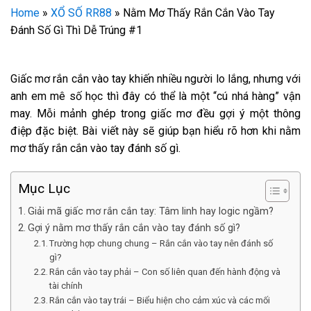
Home
»
XỔ SỐ RR88
»
Nằm Mơ Thấy Rắn Cắn Vào Tay
Đánh Số Gì Thì Dễ Trúng #1
Giấc mơ rắn cắn vào tay khiến nhiều người lo lắng, nhưng với
anh em mê số học thì đây có thể là một “cú nhá hàng” vận
may. Mỗi mảnh ghép trong giấc mơ đều gợi ý một thông
điệp đặc biệt. Bài viết này sẽ giúp bạn hiểu rõ hơn khi nằm
mơ thấy rắn cắn vào tay đánh số gì.
Mục Lục
Giải mã giấc mơ rắn cắn tay: Tâm linh hay logic ngầm?
Gợi ý nằm mơ thấy rắn cắn vào tay đánh số gì?
Trường hợp chung chung – Rắn cắn vào tay nên đánh số
gì?
Rắn cắn vào tay phải – Con số liên quan đến hành động và
tài chính
Rắn cắn vào tay trái – Biểu hiện cho cảm xúc và các mối