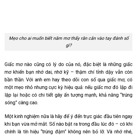
Mẹo cho ai muốn biết nằm mơ thấy rắn cắn vào tay đánh số
gì?
Giấc mơ nào cũng có lý do của nó, đặc biệt là những giấc
mơ khiến bạn nhớ dai, nhớ kỹ – thậm chí tỉnh dậy vẫn còn
bần thần. Với anh em hay theo dõi con số qua giấc mơ, có
một mẹo nhỏ nhưng cực kỳ hiệu quả: nếu giấc mơ đó lặp đi
lặp lại hoặc có chi tiết gây ấn tượng mạnh, khả năng “trúng
sóng” càng cao.
Một kinh nghiệm nữa là hãy để ý đến trực giác đầu tiên ngay
khi bạn vừa mở mắt. Số nào bật ra trong đầu lúc đó – có khi
chính là tín hiệu “trúng đậm” không nên bỏ lỡ. Và nhớ nhé,