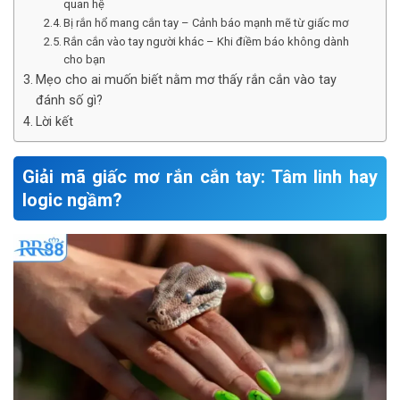
quan hệ
Bị rắn hổ mang cắn tay – Cảnh báo mạnh mẽ từ giấc mơ
Rắn cắn vào tay người khác – Khi điềm báo không dành
cho bạn
Mẹo cho ai muốn biết nằm mơ thấy rắn cắn vào tay
đánh số gì?
Lời kết
Giải mã giấc mơ rắn cắn tay: Tâm linh hay
logic ngầm?