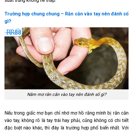
suất trúng không hề thấp:
Trường hợp chung chung – Rắn cắn vào tay nên đánh số
gì?
Nằm mơ rắn cắn vào tay nên đánh số gì?
Nếu trong giấc mơ bạn chỉ nhớ mơ hồ rằng mình bị rắn cắn
vào tay, không rõ là tay trái hay phải, cũng không có chi tiết
đặc biệt nào khác, thì đây là trường hợp phổ biến nhất. Với