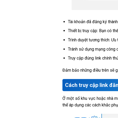
Tài khoản đã đăng ký thành
Thiết bị truy cập: Bạn có th
Trình duyệt tương thích: Ưu
Tránh sử dụng mạng công cộn
Truy cập đúng link chính t
Đảm bảo những điều trên sẽ gi
Cách truy cập link đă
Ở một số khu vực hoặc nhà mạ
thể áp dụng các cách khắc phụ