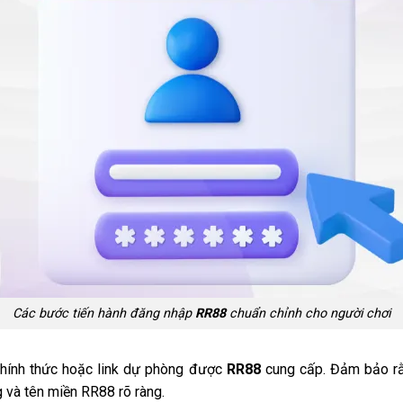
Các bước tiến hành đăng nhập
RR88
chuẩn chỉnh cho người chơi
chính thức hoặc link dự phòng được
RR88
cung cấp. Đảm bảo rằn
g và tên miền RR88 rõ ràng.