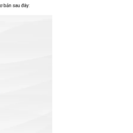
ơ bản sau đây: