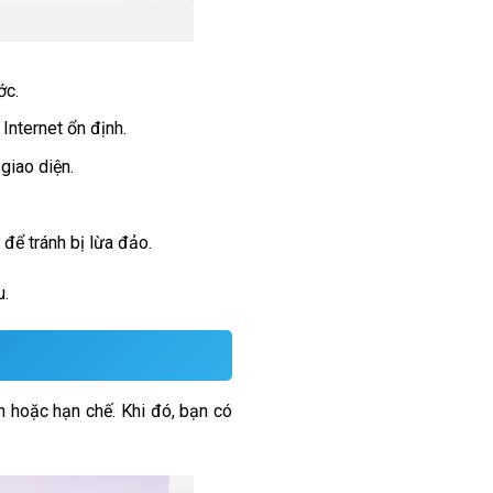
ớc.
 Internet ổn định.
giao diện.
để tránh bị lừa đảo.
u.
n hoặc hạn chế. Khi đó, bạn có