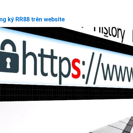
ng ký RR88 trên website