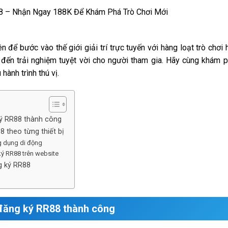
 – Nhận Ngay 188K Để Khám Phá Trò Chơi Mới
 để bước vào thế giới giải trí trực tuyến với hàng loạt trò chơi
đến trải nghiệm tuyệt vời cho người tham gia. Hãy cùng khám p
hành trình thú vị.
ký RR88 thành công
 theo từng thiết bị
g dụng di động
ý RR88 trên website
g ký RR88
 đăng ký RR88 thành công