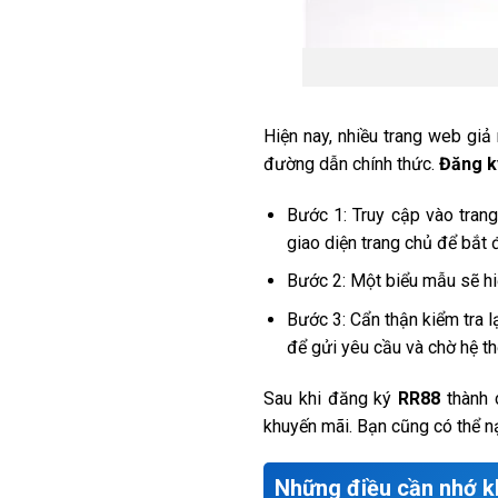
Hiện nay, nhiều trang web giả
đường dẫn chính thức.
Đăng k
Bước 1: Truy cập vào tran
giao diện trang chủ để bắt đ
Bước 2: Một biểu mẫu sẽ hiệ
Bước 3: Cẩn thận kiểm tra l
để gửi yêu cầu và chờ hệ t
Sau khi
đăng ký
RR88
thành 
khuyến mãi. Bạn cũng có thể nạ
Những điều cần nhớ k