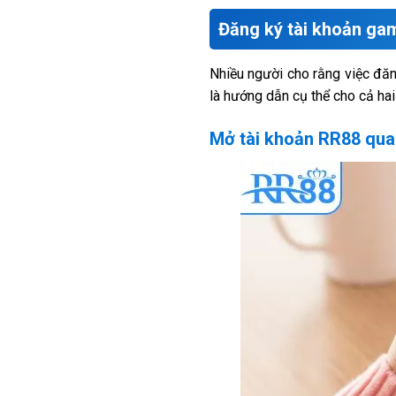
Đăng ký tài khoản gam
Nhiều người cho rằng việc
đă
là hướng dẫn cụ thể cho cả ha
Mở tài khoản RR88 qua