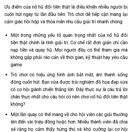
Ưu điểm của nổ hũ đổi tiền thật là điều khiến nhiều người bị
cuốn hút ngay từ lần đầu tiên. Trò chơi dễ tiếp cận mang lại
cảm giác hồi hộp và thỏa mãn nhu cầu giải trí nhanh chóng:
Một trong những yếu tố quan trọng nhất của nổ hũ đổi
tiền thật chính là tính giải trí. Cơ chế rất đơn giản chỉ cần
nạp tiền và quay hũ. Mọi người đều có thể tham gia mà
không gặp phải rào cản về thời gian, kỹ thuật hay yêu cầu
game.
Trò chơi có hiệu ứng hình ảnh bắt mắt, âm thanh sống
động cuốn hút. Bạn vừa được trải nghiệm đồ họa đẹp vừa
có cơ hội giành chiến thắng lớn. Đây thực sự là câu trả lời
chân thực nhất cho câu hỏi có nên chơi nổ hũ đổi tiền thật
không?
Một lần quay có thể mang về cho hội viên các giải thưởng
lên đến vài triệu đồng hoặc hơn. Nhiều thành viên đã chia
sẻ rằng họ cảm thấy hứng thú và khó cưỡng lại cơ hội