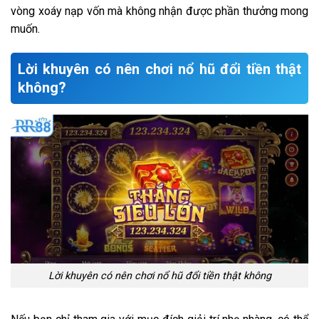
vòng xoáy nạp vốn mà không nhận được phần thưởng mong
muốn.
Lời khuyên có nên chơi nổ hũ đổi tiền thật
không?
Lời khuyên có nên chơi nổ hũ đổi tiền thật không