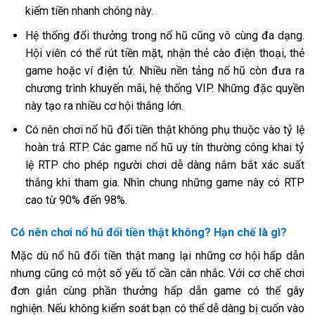
kiếm tiền nhanh chóng này.
Hệ thống đổi thưởng trong nổ hũ cũng vô cùng đa dạng.
Hội viên có thể rút tiền mặt, nhận thẻ cào điện thoại, thẻ
game hoặc ví điện tử. Nhiều nền tảng nổ hũ còn đưa ra
chương trình khuyến mãi, hệ thống VIP. Những đặc quyền
này tạo ra nhiều cơ hội thắng lớn.
Có nên chơi nổ hũ đổi tiền thật không phụ thuộc vào tỷ lệ
hoàn trả RTP. Các game nổ hũ uy tín thường công khai tỷ
lệ RTP cho phép người chơi dễ dàng nắm bắt xác suất
thắng khi tham gia. Nhìn chung những game này có RTP
cao từ 90% đến 98%.
Có nên chơi nổ hũ đổi tiền thật không? Hạn chế là gì?
Mặc dù nổ hũ đổi tiền thật mang lại những cơ hội hấp dẫn
nhưng cũng có một số yếu tố cần cân nhắc. Với cơ chế chơi
đơn giản cùng phần thưởng hấp dẫn game có thể gây
nghiện. Nếu không kiểm soát bạn có thể dễ dàng bị cuốn vào