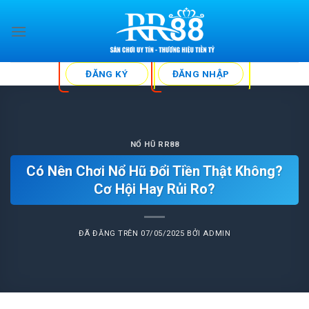
Chuyển
đến
nội
dung
ĐĂNG KÝ
ĐĂNG NHẬP
NỔ HŨ RR88
Có Nên Chơi Nổ Hũ Đổi Tiền Thật Không?
Cơ Hội Hay Rủi Ro?
ĐÃ ĐĂNG TRÊN
07/05/2025
BỞI
ADMIN