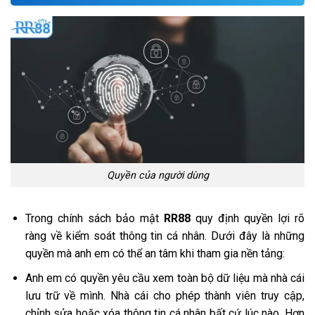
Quyền của người dùng
Trong
chính sách bảo mật
RR88
quy định quyền lợi rõ
ràng về kiểm soát thông tin cá nhân. Dưới đây là những
quyền mà anh em có thể an tâm khi tham gia nền tảng:
Anh em có quyền yêu cầu xem toàn bộ dữ liệu mà nhà cái
lưu trữ về mình. Nhà cái cho phép thành viên truy cập,
chỉnh sửa hoặc xóa thông tin cá nhân bất cứ lúc nào. Hơn