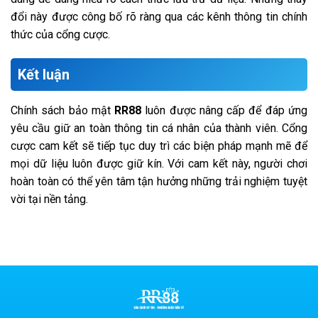
đổi này được công bố rõ ràng qua các kênh thông tin chính
thức của cổng cược.
Kết luận
Chính sách bảo mật
RR88
luôn được nâng cấp để đáp ứng
yêu cầu giữ an toàn thông tin cá nhân của thành viên. Cổng
cược cam kết sẽ tiếp tục duy trì các biện pháp mạnh mẽ để
mọi dữ liệu luôn được giữ kín. Với cam kết này, người chơi
hoàn toàn có thể yên tâm tận hưởng những trải nghiệm tuyệt
vời tại nền tảng.