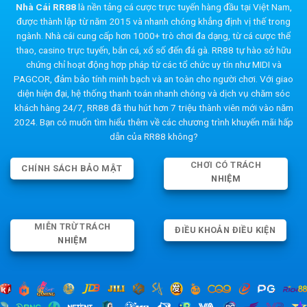
Nhà Cái RR88
là nền tảng cá cược trực tuyến hàng đầu tại Việt Nam,
được thành lập từ năm 2015 và nhanh chóng khẳng định vị thế trong
ngành. Nhà cái cung cấp hơn 1000+ trò chơi đa dạng, từ cá cược thể
thao, casino trực tuyến, bắn cá, xổ số đến đá gà. RR88 tự hào sở hữu
chứng chỉ hoạt động hợp pháp từ các tổ chức uy tín như MIDI và
PAGCOR, đảm bảo tính minh bạch và an toàn cho người chơi. Với giao
diện hiện đại, hệ thống thanh toán nhanh chóng và dịch vụ chăm sóc
khách hàng 24/7, RR88 đã thu hút hơn 7 triệu thành viên mới vào năm
2024. Bạn có muốn tìm hiểu thêm về các chương trình khuyến mãi hấp
dẫn của RR88 không?
CHƠI CÓ TRÁCH
CHÍNH SÁCH BẢO MẬT
NHIỆM
MIỄN TRỪ TRÁCH
ĐIỀU KHOẢN ĐIỀU KIỆN
NHIỆM