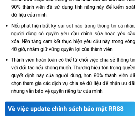
90% thành viên đã sử dụng tính năng này để kiểm soát
dữ liệu của mình.
Nếu phát hiện bất kỳ sai sót nào trong thông tin cá nhân,
người dùng có quyền yêu cầu chỉnh sửa hoặc yêu cầu
xóa. Nền tảng cam kết thực hiện yêu cầu này trong vòng
48 giờ, nhằm giữ vững quyền lợi của thành viên.
Thành viên hoàn toàn có thể từ chối việc chia sẻ thông tin
với đối tác nếu không muốn. Thương hiệu tôn trọng quyền
quyết định này của người dùng, hơn 80% thành viên đã
chọn tham gia các dịch vụ chia sẻ dữ liệu để nhận ưu đãi
nhưng vẫn bảo vệ quyền riêng tư của mình.
Về việc update chính sách bảo mật RR88