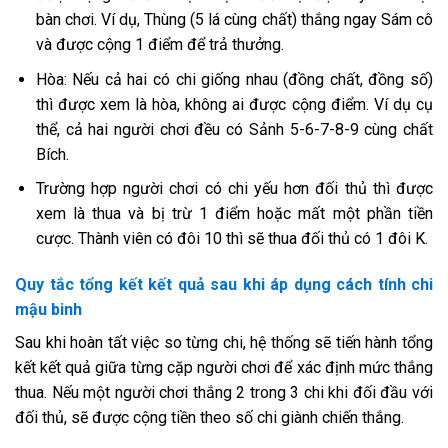
bàn chơi. Ví dụ, Thùng (5 lá cùng chất) thắng ngay Sám cô
và được cộng 1 điểm để trả thưởng.
Hòa: Nếu cả hai có chi giống nhau (đồng chất, đồng số)
thì được xem là hòa, không ai được cộng điểm. Ví dụ cụ
thể, cả hai người chơi đều có Sảnh 5-6-7-8-9 cùng chất
Bích.
Trường hợp người chơi có chi yếu hơn đối thủ thì được
xem là thua và bị trừ 1 điểm hoặc mất một phần tiền
cược. Thành viên có đôi 10 thì sẽ thua đối thủ có 1 đôi K.
Quy tắc tổng kết kết quả sau khi áp dụng cách tính chi
mậu binh
Sau khi hoàn tất việc so từng chi, hệ thống sẽ tiến hành tổng
kết kết quả giữa từng cặp người chơi để xác định mức thắng
thua. Nếu một người chơi thắng 2 trong 3 chi khi đối đầu với
đối thủ, sẽ được cộng tiền theo số chi giành chiến thắng.