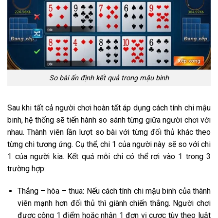
So bài ấn định kết quả trong mậu binh
Sau khi tất cả người chơi hoàn tất áp dụng
cách tính chi mậu
binh
, hệ thống sẽ tiến hành so sánh từng giữa người chơi với
nhau. Thành viên lần lượt so bài với từng đối thủ khác theo
từng chi tương ứng. Cụ thể, chi 1 của người này sẽ so với chi
1 của người kia. Kết quả mỗi chi có thể rơi vào 1 trong 3
trường hợp:
Thắng – hòa – thua: Nếu
cách tính chi mậu binh
của thành
viên mạnh hơn đối thủ thì giành chiến thắng. Người chơi
được cộng 1 điểm hoặc nhận 1 đơn vị cược tùy theo luật