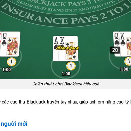
Chiến thuật chơi Blackjack hiệu quả
các cao thủ Blackjack truyền tay nhau, giúp anh em nâng cao tỷ 
 người mới