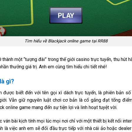
Tìm hiểu về Blackjack online game tại RR88
 thành một “tượng đài” trong thế giới casino trực tuyến, thu hút 
hần thưởng giá trị. Anh em cùng tìm hiểu chi tiết nhé!
là gì?
 được biết đến với tên gọi xì dách trực tuyến, là phiên bản số 
 giới. Vẫn giữ nguyên luật chơi cơ bản là cố gắng đạt tổng điể
k online game mang đến sự tiện lợi và linh hoạt tuyệt vời.
ván bài kịch tính mọi lúc mọi nơi chỉ với một thiết bị kết nối inte
nh là việc anh em sẽ đối đầu trực tiếp với nhà cái ảo hoặc dealer