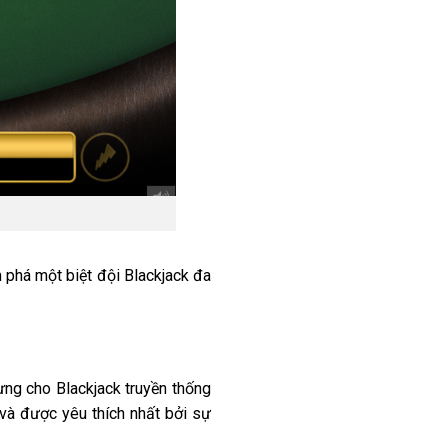
 phá một biệt đội Blackjack đa
rưng cho Blackjack truyền thống
 và được yêu thích nhất bởi sự