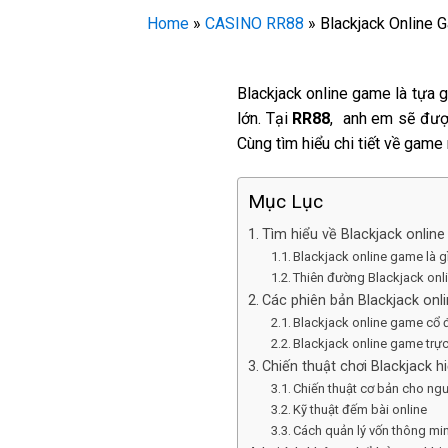
Home
»
CASINO RR88
»
Blackjack Online 
Blackjack online game là tựa 
lớn. Tại
RR88
, anh em sẽ được
Cùng tìm hiểu chi tiết về game 
Mục Lục
Tìm hiểu về Blackjack onlin
Blackjack online game là g
Thiên đường Blackjack onl
Các phiên bản Blackjack onli
Blackjack online game cổ 
Blackjack online game trực 
Chiến thuật chơi Blackjack h
Chiến thuật cơ bản cho ng
Kỹ thuật đếm bài online
Cách quản lý vốn thông mi