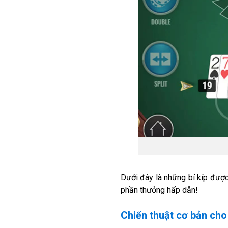
Dưới đây là những bí kíp được 
phần thưởng hấp dẫn!
Chiến thuật cơ bản cho