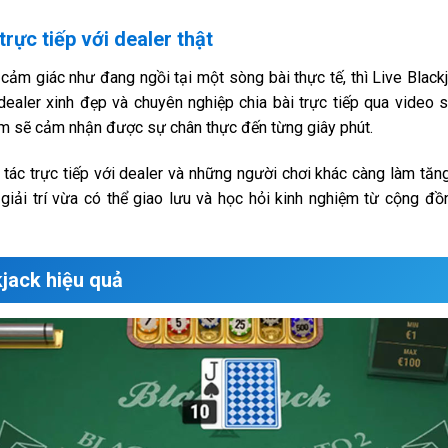
rực tiếp với dealer thật
ảm giác như đang ngồi tại một sòng bài thực tế, thì Live Black
dealer xinh đẹp và chuyên nghiệp chia bài trực tiếp qua video 
em sẽ cảm nhận được sự chân thực đến từng giây phút.
 tác trực tiếp với dealer và những người chơi khác càng làm tăn
iải trí vừa có thể giao lưu và học hỏi kinh nghiệm từ cộng đồ
kjack hiệu quả