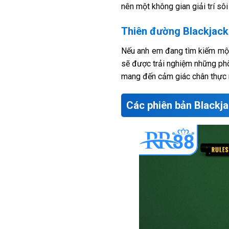
nên một không gian giải trí sô
Thiên đường Blackjack
Nếu anh em đang tìm kiếm một 
sẽ được trải nghiệm những phò
mang đến cảm giác chân thực 
Các phiên bản Blackja