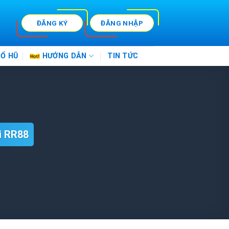
ĐĂNG KÝ
ĐĂNG NHẬP
Ổ HŨ
HƯỚNG DẪN
TIN TỨC
i RR88