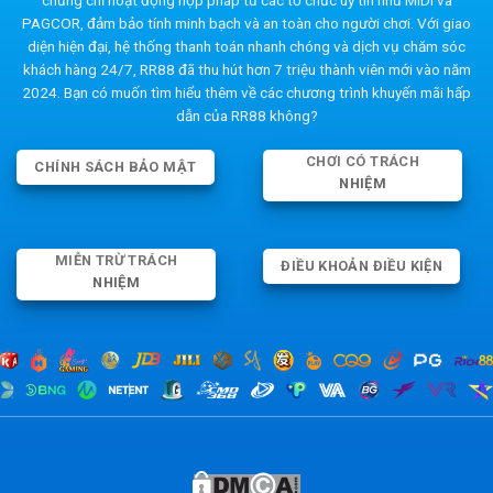
PAGCOR, đảm bảo tính minh bạch và an toàn cho người chơi. Với giao
diện hiện đại, hệ thống thanh toán nhanh chóng và dịch vụ chăm sóc
khách hàng 24/7, RR88 đã thu hút hơn 7 triệu thành viên mới vào năm
2024. Bạn có muốn tìm hiểu thêm về các chương trình khuyến mãi hấp
dẫn của RR88 không?
CHƠI CÓ TRÁCH
CHÍNH SÁCH BẢO MẬT
NHIỆM
MIỄN TRỪ TRÁCH
ĐIỀU KHOẢN ĐIỀU KIỆN
NHIỆM