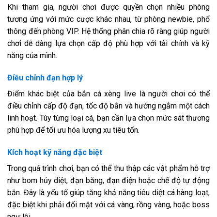
Khi tham gia, người chơi được quyền chọn nhiều phòng
tương ứng với mức cược khác nhau, từ phòng newbie, phổ
thông đến phòng VIP. Hệ thống phân chia rõ ràng giúp người
chơi dễ dàng lựa chọn cấp độ phù hợp với tài chính và kỹ
năng của mình.
Điều chỉnh đạn hợp lý
Điểm khác biệt của bắn cá xèng live là người chơi có thể
điều chỉnh cấp độ đạn, tốc độ bắn và hướng ngắm một cách
linh hoạt. Tùy từng loại cá, bạn cần lựa chọn mức sát thương
phù hợp để tối ưu hóa lượng xu tiêu tốn.
Kích hoạt kỹ năng đặc biệt
Trong quá trình chơi, bạn có thể thu thập các vật phẩm hỗ trợ
như bom hủy diệt, đạn băng, đạn điện hoặc chế độ tự động
bắn. Đây là yếu tố giúp tăng khả năng tiêu diệt cá hàng loạt,
đặc biệt khi phải đối mặt với cá vàng, rồng vàng, hoặc boss
ngư lôi.